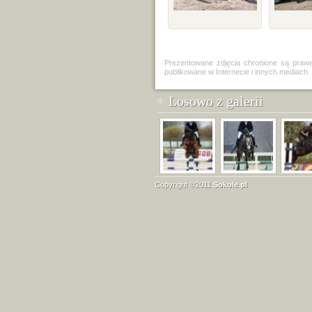
Prezentowane zdjęcia chronione są praw
publikowane w Internecie i innych mediach.
Losowo z galerii
Copyright ©2011
Sokole.pl