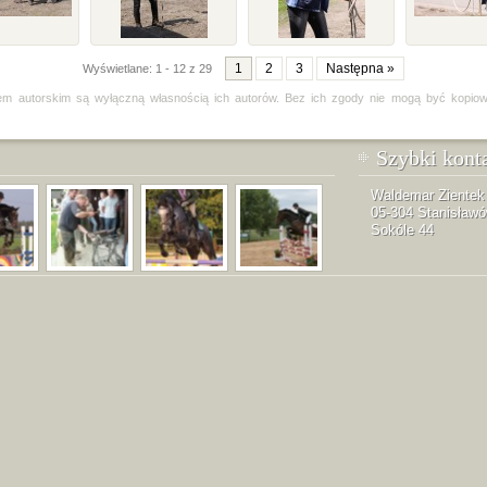
1
2
3
Następna »
Wyświetlane: 1 - 12 z 29
em autorskim są wyłączną własnością ich autorów. Bez ich zgody nie mogą być kopio
Szybki kont
Waldemar Zientek
05-304 Stanisław
Sokóle 44