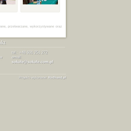
wane, przetwarzane, wykorzystywane oraz
akt
tel.: +48 601 251 272
ów
email:
sokole@sokole.com.pl
Projekt i wykonanie:
Redhand.pl